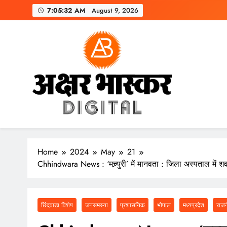
Skip
7:05:34 AM
August 9, 2026
to
content
अक्षर भास्कर
डिजिटल
Home
2024
May
21
Chhindwara News : ‘मच्र्युरी’ में मानवता : जिला अस्पताल में शव
छिंदवाड़ा विशेष
जनसमस्या
प्रशासनिक
भोपाल
मध्यप्रदेश
राजन