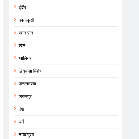
इंदौर
कानाफूसी
खान पान
खेल
ग्वालियर
छिंदवाड़ा विशेष
जनसमस्या
जबलपुर
देश
धर्म
नर्मदापुरम