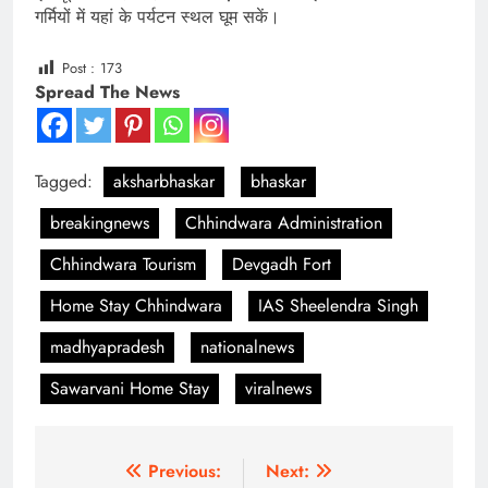
गर्मियों में यहां के पर्यटन स्थल घूम सकें।
Post :
173
Spread The News
Tagged:
aksharbhaskar
bhaskar
breakingnews
Chhindwara Administration
Chhindwara Tourism
Devgadh Fort
Home Stay Chhindwara
IAS Sheelendra Singh
madhyapradesh
nationalnews
Sawarvani Home Stay
viralnews
Post
Previous:
Next: