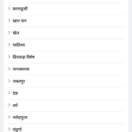
कानाफूसी
खान पान
खेल
ग्वालियर
छिंदवाड़ा विशेष
जनसमस्या
जबलपुर
देश
धर्म
नर्मदापुरम
पांढुर्णा