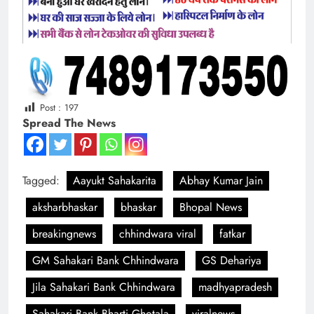
Post :
197
Spread The News
Tagged:
Aayukt Sahakarita
Abhay Kumar Jain
aksharbhaskar
bhaskar
Bhopal News
breakingnews
chhindwara viral
fatkar
GM Sahakari Bank Chhindwara
GS Dehariya
Jila Sahakari Bank Chhindwara
madhyapradesh
Sahakari Bank Bharti Ghotala
viralnews