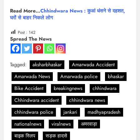
Read More…
Chhindwara News : कुआं धंसने से दहशत,
घरों से बाहर निकले लोग
Post :
142
Spread The News
Tagged:
aksharbhaskar
Amarwada Accident
Amarwada News
Amarwada police
bhaskar
Bike Accident
breakingnews
chhindwara
Chhindwara accident
chhindwara news
chhindwara police
jankari
madhyapradesh
nationalnews
viralnews
अमरवाड़ा
बाइक स्लिप
सड़क हादसे