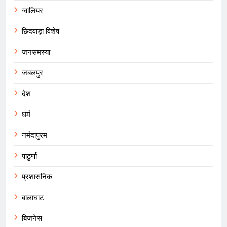
ग्वालियर
छिंदवाड़ा विशेष
जनसमस्या
जबलपुर
देश
धर्म
नर्मदापुरम
पांढुर्णा
प्रशासनिक
बालाघाट
बिजनेस