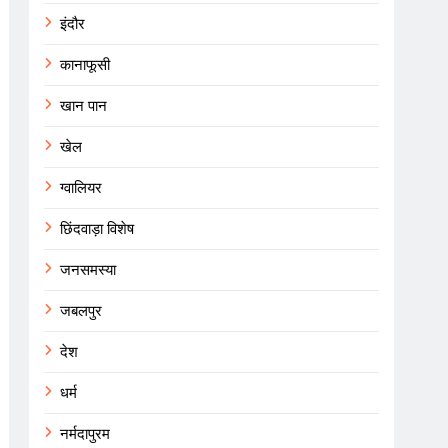
इंदौर
कानाफूसी
खान पान
खेल
ग्वालियर
छिंदवाड़ा विशेष
जनसमस्या
जबलपुर
देश
धर्म
नर्मदापुरम