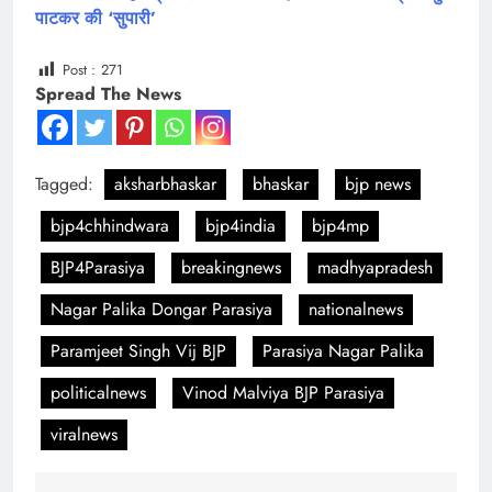
पाटकर की ‘सुपारी’
Post :
271
Spread The News
Tagged:
aksharbhaskar
bhaskar
bjp news
bjp4chhindwara
bjp4india
bjp4mp
BJP4Parasiya
breakingnews
madhyapradesh
Nagar Palika Dongar Parasiya
nationalnews
Paramjeet Singh Vij BJP
Parasiya Nagar Palika
politicalnews
Vinod Malviya BJP Parasiya
viralnews