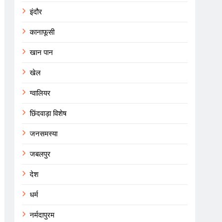
इंदौर
कानाफूसी
खान पान
खेल
ग्वालियर
छिंदवाड़ा विशेष
जनसमस्या
जबलपुर
देश
धर्म
नर्मदापुरम