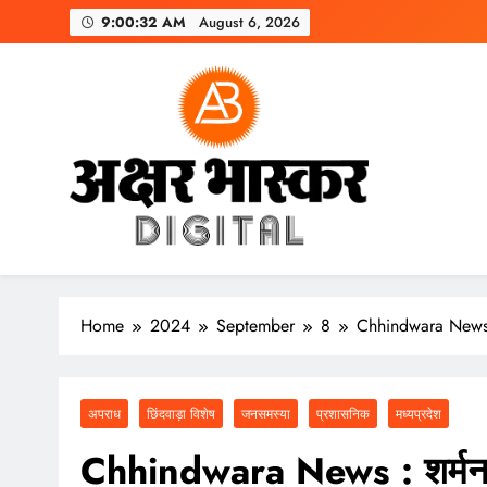
Skip
9:00:34 AM
August 6, 2026
to
content
अक्षर भास्कर
डिजिटल
Home
2024
September
8
Chhindwara News : 
अपराध
छिंदवाड़ा विशेष
जनसमस्या
प्रशासनिक
मध्यप्रदेश
Chhindwara News : शर्मनाक 