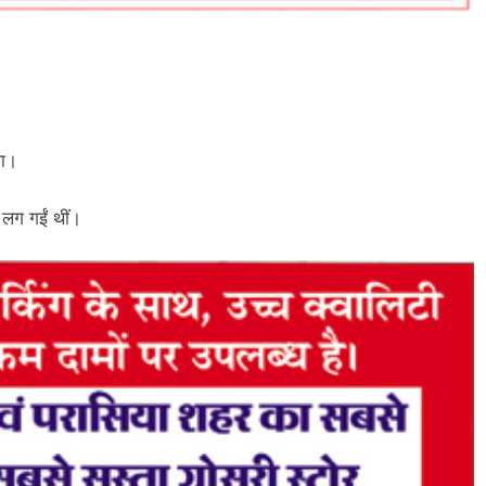
ला।
लग गईं थीं।