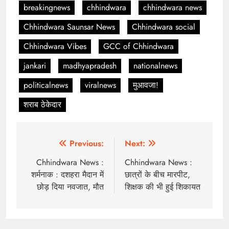
breakingnews
chhindwara
chhindwara news
Chhindwara Saunsar News
Chhindwara social
Chhindwara Vibes
GCC of Chhindwara
jankari
madhyapradesh
nationalnews
politicalnews
viralnews
मुआवजा!
शराब ठेकेदार
Post
Previous:
Next:
navigation
Chhindwara News :
Chhindwara News :
शर्मनाक : दशहरा मैदान में
छात्रों के बीच मारपीट,
छोड़ दिया नवजात, मौत
शिक्षक की भी हुई शिकायत