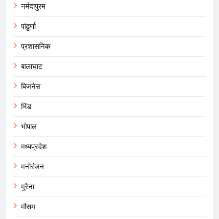
नर्मदापुरम
पांढुर्णा
प्रशासनिक
बालाघाट
बिजनेस
भिंड
भोपाल
मध्यप्रदेश
मनोरंजन
मुरैना
मौसम