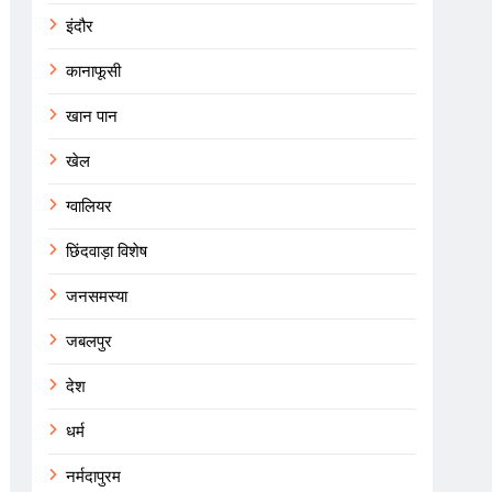
इंदौर
कानाफूसी
खान पान
खेल
ग्वालियर
छिंदवाड़ा विशेष
जनसमस्या
जबलपुर
देश
धर्म
नर्मदापुरम