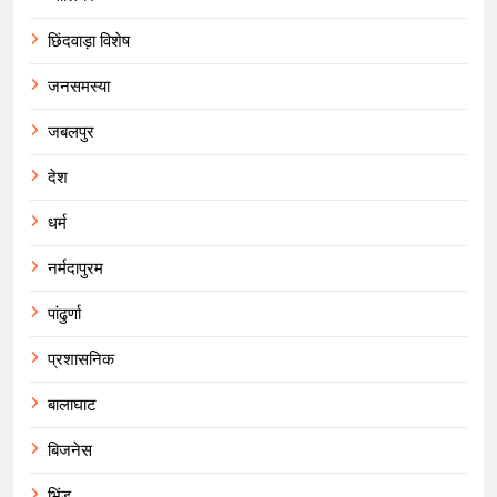
छिंदवाड़ा विशेष
जनसमस्या
जबलपुर
देश
धर्म
नर्मदापुरम
पांढुर्णा
प्रशासनिक
बालाघाट
बिजनेस
भिंड