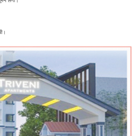
ूमने लगा।
थी।