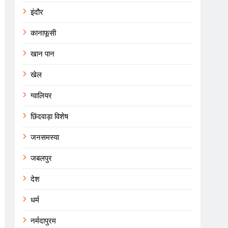
इंदौर
कानाफूसी
खान पान
खेल
ग्वालियर
छिंदवाड़ा विशेष
जनसमस्या
जबलपुर
देश
धर्म
नर्मदापुरम