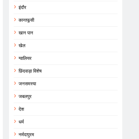
इंदौर
कानाफूसी
खान पान
खेल
ग्वालियर
छिंदवाड़ा विशेष
जनसमस्या
जबलपुर
देश
धर्म
नर्मदापुरम