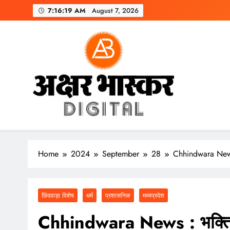
Skip
7:16:21 AM
August 7, 2026
to
content
अक्षर भास्कर
डिजिटल
Home
2024
September
28
Chhindwara News 
छिंदवाड़ा विशेष
धर्म
प्रशासनिक
मध्यप्रदेश
Chhindwara News : भक्ति 