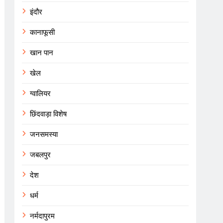
इंदौर
कानाफूसी
खान पान
खेल
ग्वालियर
छिंदवाड़ा विशेष
जनसमस्या
जबलपुर
देश
धर्म
नर्मदापुरम