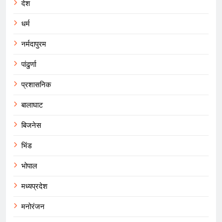
देश
धर्म
नर्मदापुरम
पांढुर्णा
प्रशासनिक
बालाघाट
बिजनेस
भिंड
भोपाल
मध्यप्रदेश
मनोरंजन