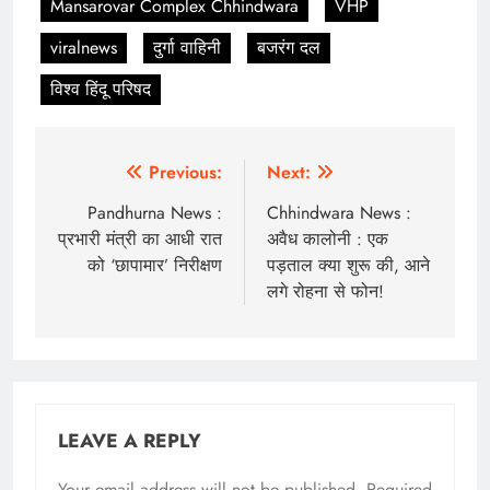
Mansarovar Complex Chhindwara
VHP
viralnews
दुर्गा वाहिनी
बजरंग दल
विश्व हिंदू परिषद
Post
Previous:
Next:
navigation
Pandhurna News :
Chhindwara News :
प्रभारी मंत्री का आधी रात
अवैध कालोनी : एक
को ‘छापामार’ निरीक्षण
पड़ताल क्या शुरू की, आने
लगे रोहना से फोन!
LEAVE A REPLY
Your email address will not be published.
Required