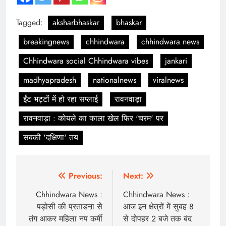
Tagged:
aksharbhaskar
bhaskar
breakingnews
chhindwara
chhindwara news
Chhindwara social Chhindwara vibes
jankari
madhyapradesh
nationalnews
viralnews
ईंट भट्टों में हो रहा सप्लाई
रावनवाड़ा
रावनवाड़ा : कोयले का काला खेल फिर 'चरम' पर
सबकी 'दक्षिणा' तय
Post
Previous:
Next:
navigation
Chhindwara News :
Chhindwara News :
पड़ोसी की प्रताडऩा से
आज इन क्षेत्रों में सुबह 8
तंग आकर महिला नप कर्मी
से दोपहर 2 बजे तक बंद