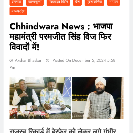
अपराध
कानाफूसी
छिंदवाड़ा विशेष
देश
प्रशासनिक
भोपाल
मध्यप्रदेश
Chhindwara News : भाजपा
महामंत्री परमजीत सिंह विज फिर
विवादों में!
Akshar Bhaskar
Posted On December 5, 2024 5:58
Pm
राजस्व रिकार्ड में हेरफेर को लेकर लगे गंभीर