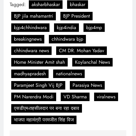
Tagged:
aksharbhaskar
bhaskar
BJP jila mahamantri
BJP President
bjp4chhindwara
bjp4india
bjp4mp
breakingnews
chhindwara bjp
chhindwara news
CM DR. Mohan Yadav
Home Minister Amit shah
Koylanchal News
madhyapradesh
nationalnews
Paramjeet Singh Vij BJP
Parasiya News
PM Narendra Modi
VD Sharma
viralnews
एसडीएम-तहसीलदार पर बना रहा दबाव
भाजपा महामंत्री परमजीत सिंह विज