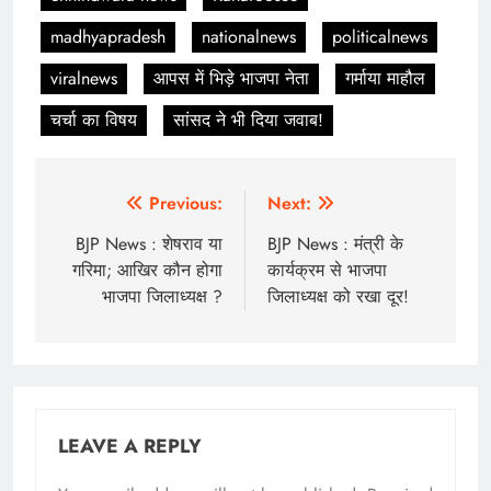
madhyapradesh
nationalnews
politicalnews
viralnews
आपस में भिड़े भाजपा नेता
गर्माया माहौल
चर्चा का विषय
सांसद ने भी दिया जवाब!
Post
Previous:
Next:
navigation
BJP News : शेषराव या
BJP News : मंत्री के
गरिमा; आखिर कौन होगा
कार्यक्रम से भाजपा
भाजपा जिलाध्यक्ष ?
जिलाध्यक्ष को रखा दूर!
LEAVE A REPLY