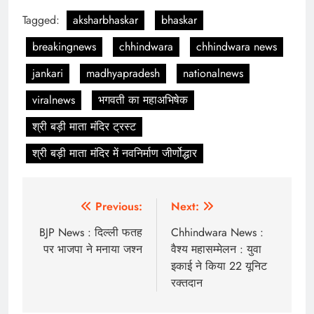
Tagged:
aksharbhaskar
bhaskar
breakingnews
chhindwara
chhindwara news
jankari
madhyapradesh
nationalnews
viralnews
भगवती का महाअभिषेक
श्री बड़ी माता मंदिर ट्रस्ट
श्री बड़ी माता मंदिर में नवनिर्माण जीर्णोद्धार
Post
Previous:
Next:
navigation
BJP News : दिल्ली फतह
Chhindwara News :
पर भाजपा ने मनाया जश्न
वैश्य महासम्मेलन : युवा
इकाई ने किया 22 यूनिट
रक्तदान