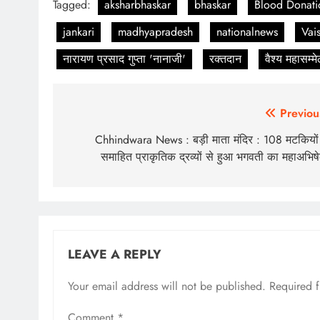
Tagged:
aksharbhaskar
bhaskar
Blood Donati
jankari
madhyapradesh
nationalnews
Vai
नारायण प्रसाद गुप्ता 'नानाजी'
रक्तदान
वैश्य महासम्म
Post
Previou
navigation
Chhindwara News : बड़ी माता मंदिर : 108 मटकियों म
समाहित प्राकृतिक द्रव्यों से हुआ भगवती का महाअभिष
LEAVE A REPLY
Your email address will not be published.
Required 
Comment
*