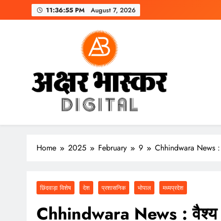
Skip
11:36:56 PM
August 7, 2026
to
content
अक्षर भास्कर
डिजिटल
Home
2025
February
9
Chhindwara News : वै
छिंदवाड़ा विशेष
देश
प्रशासनिक
भोपाल
मध्यप्रदेश
Chhindwara News : वैश्य मह