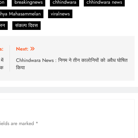
on
breakingnews
chhindwara
chhindwara news
shya Mahasammelan
viralnews
ेलन
संकल्प दिवस
s:
Next:
ें
Chhindwara News : निगम ने तीन कालोनियों को अवैध घोषित
ेक
किया
fields are marked
*