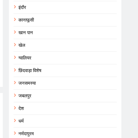
इंदौर
कानाफूसी
खान पान
खेल
ग्वालियर
छिंदवाड़ा विशेष
जनसमस्या
जबलपुर
देश
धर्म
नर्मदापुरम