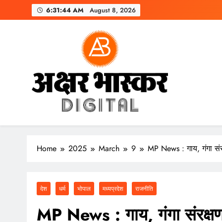
Skip
6:31:45 AM
August 8, 2026
to
content
अक्षर भास्कर
डिजिटल
Home
2025
March
9
MP News : गाय, गंगा संर
देश
धर्म
भोपाल
मध्यप्रदेश
राजनीति
MP News : गाय, गंगा संरक्ष