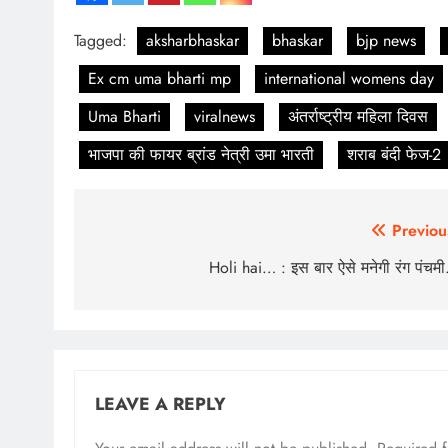
Tagged:
aksharbhaskar
bhaskar
bjp news
Ex cm uma bharti mp
international womens day
Uma Bharti
viralnews
अंतर्राष्ट्रीय महिला दिवस
भाजपा की फायर ब्रांड नेत्री उमा भारती
शराब बंदी फेज-2
Post
Previou
navigation
Holi hai… : इस बार ऐसे मनेगी रंग पंचम
LEAVE A REPLY