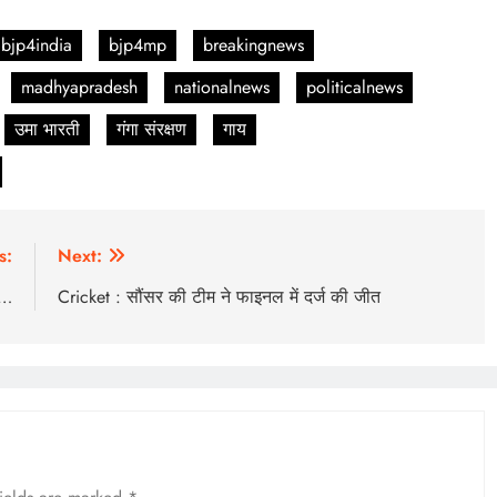
bjp4india
bjp4mp
breakingnews
madhyapradesh
nationalnews
politicalnews
उमा भारती
गंगा संरक्षण
गाय
s:
Next:
ी…
Cricket : सौंसर की टीम ने फाइनल में दर्ज की जीत