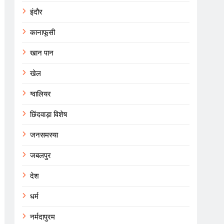
इंदौर
कानाफूसी
खान पान
खेल
ग्वालियर
छिंदवाड़ा विशेष
जनसमस्या
जबलपुर
देश
धर्म
नर्मदापुरम