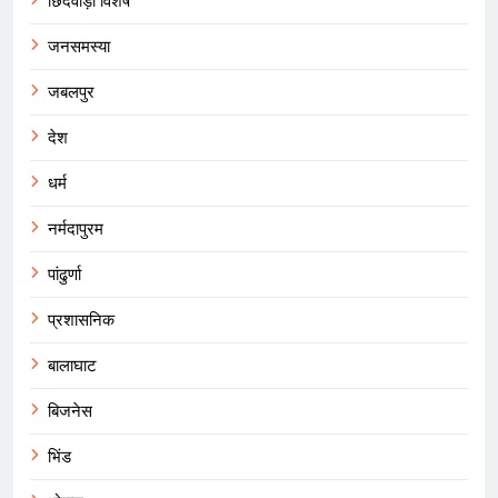
छिंदवाड़ा विशेष
जनसमस्या
जबलपुर
देश
धर्म
नर्मदापुरम
पांढुर्णा
प्रशासनिक
बालाघाट
बिजनेस
भिंड