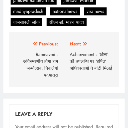
jamsavli hanuman lok
Jamsavli Mandir
madhyapradesh
nationalnews
viralnews
जामसावली लोक
सीएम डॉ. माहन यादव
Post
Previous:
Next:
navigation
Ramnavmi :
Achievement : ‘ओस’
अविस्मरणीय होगा राम
की उपलब्धि पर ‘हर्षित’
जन्मोत्सव, निकलेगी
अधिवक्ताओं ने बांटी मिठाई
पदयात्रा
LEAVE A REPLY
Your email address will not be published.
Required