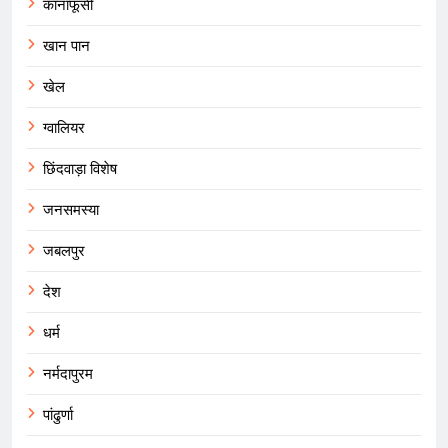
कानाफूसी
खान पान
खेल
ग्वालियर
छिंदवाड़ा विशेष
जनसमस्या
जबलपुर
देश
धर्म
नर्मदापुरम
पांढुर्णा