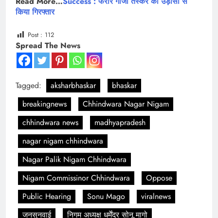
Read More…
Success : फरार गांजा तस्कर को उड़ीसा से
किया गिरफ्तार
Post :
112
Spread The News
Tagged:
aksharbhaskar
bhaskar
breakingnews
Chhindwara Nagar Nigam
chhindwara news
madhyapradesh
nagar nigam chhindwara
Nagar Palik Nigam Chhindwara
Nigam Commissinor Chhindwara
Oppose
Public Hearing
Sonu Mago
viralnews
जनसुनवाई
निगम अध्यक्ष धर्मेंद्र सोनू मागो