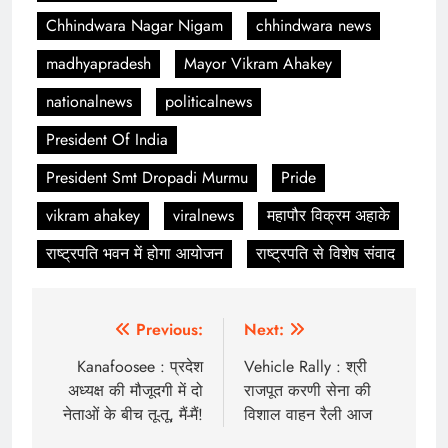
Chhindwara Nagar Nigam
chhindwara news
madhyapradesh
Mayor Vikram Ahakey
nationalnews
politicalnews
President Of India
President Smt Dropadi Murmu
Pride
vikram ahakey
viralnews
महापौर विक्रम अहाके
राष्ट्रपति भवन में होगा आयोजन
राष्ट्रपति से विशेष संवाद
Post
Previous:
Next:
navigation
Kanafoosee : प्रदेश
Vehicle Rally : श्री
अध्यक्ष की मौजूदगी में दो
राजपूत करणी सेना की
नेताओं के बीच तू-तू, मैं-मैं!
विशाल वाहन रैली आज