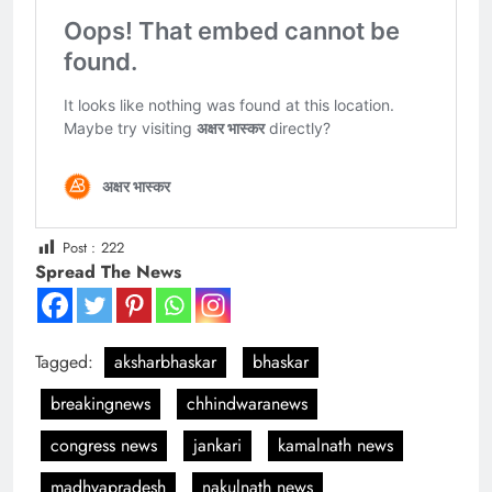
Post :
222
Spread The News
Tagged:
aksharbhaskar
bhaskar
breakingnews
chhindwaranews
congress news
jankari
kamalnath news
madhyapradesh
nakulnath news