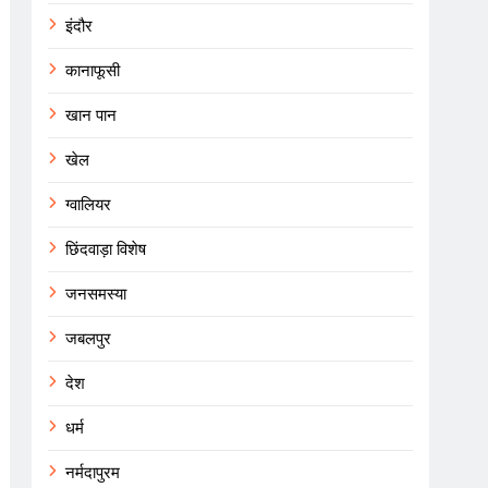
इंदौर
कानाफूसी
खान पान
खेल
ग्वालियर
छिंदवाड़ा विशेष
जनसमस्या
जबलपुर
देश
धर्म
नर्मदापुरम