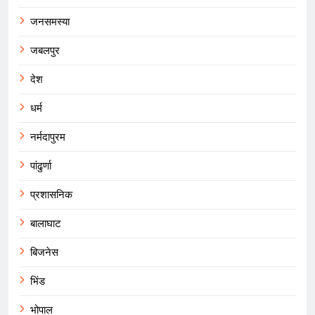
जनसमस्या
जबलपुर
देश
धर्म
नर्मदापुरम
पांढुर्णा
प्रशासनिक
बालाघाट
बिजनेस
भिंड
भोपाल