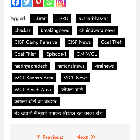
Tagged:
...Brar
…बरार
aksharbhaskar
bhaskar
breakingnews
chhindwara news
CISF Camp Parasiya
CISF News
Coal Theft
Coal Thief
Episode-1
GM WCL
madhyapradesh
nationalnews
viralnews
WCL Kanhan Area
WCL News
WCL Pench Area
कोयला चोरी
कोयला चोरी का बादशाह
बंद खदानों में मुहाने बनाकर निकाल रहा काला हीरा
Post
Previous:
Next: