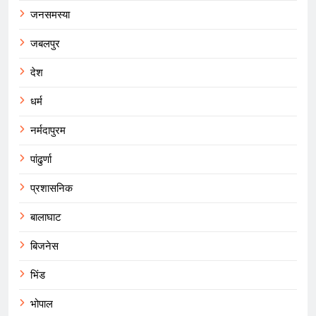
जनसमस्या
जबलपुर
देश
धर्म
नर्मदापुरम
पांढुर्णा
प्रशासनिक
बालाघाट
बिजनेस
भिंड
भोपाल