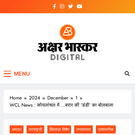
Skip
to
content
अक्षर भास्कर
डिजिटल
MENU
Home
2024
December
1
WCL News : कोयलांचल में …बरार की ‘डंडी’ का बोलबाला
अपराध
कानाफूसी
छिंदवाड़ा विशेष
जनसमस्या
प्रशासनिक