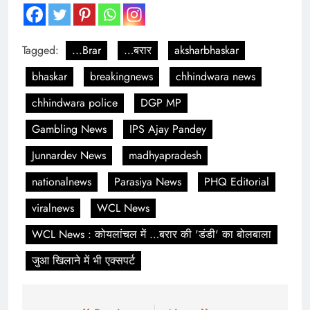
Tagged:
...Brar
…बरार
aksharbhaskar
bhaskar
breakingnews
chhindwara news
chhindwara police
DGP MP
Gambling News
IPS Ajay Pandey
Junnardev News
madhyapradesh
nationalnews
Parasiya News
PHQ Editorial
viralnews
WCL News
WCL News : कोयलांचल में …बरार की 'डंडी' का बोलबाला
जुआ खिलाने में भी एक्सपर्ट