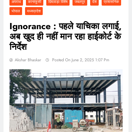
अपराध
कानाफूसी
छिंदवाड़ा विशेष
जबलपुर
देश
प्रशासनिक
भोपाल
मध्यप्रदेश
Ignorance : पहले याचिका लगाई,
अब खुद ही नहीं मान रहा हाईकोर्ट के
निर्देश
Akshar Bhaskar
Posted On June 2, 2025 1:07 Pm