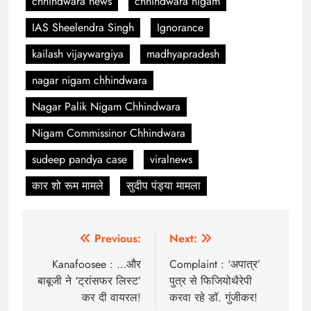
chhindwara news
chhindwara nigam
IAS Sheelendra Singh
Ignorance
kailash vijaywargiya
madhyapradesh
nagar nigam chhindwara
Nagar Palik Nigam Chhindwara
Nigam Commissinor Chhindwara
sudeep pandya case
viralnews
कार शो रूम मामले
सुदीप पंड्या मामला
Post
Previous:
Next:
navigation
Kanafoosee : …और
Complaint : ‘अपात्र’
बाबूजी ने ‘ट्रांसफर लिस्ट’
पुत्र से फिजियोथैरेपी
कर दी वायरल!
करवा रहे डॉ. गुंजीकर!