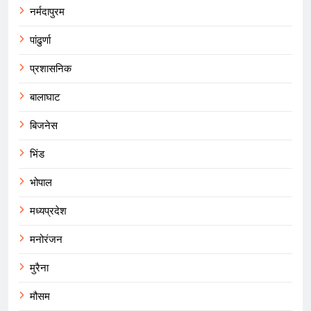
नर्मदापुरम
पांढुर्णा
प्रशासनिक
बालाघाट
बिजनेस
भिंड
भोपाल
मध्यप्रदेश
मनोरंजन
मुरैना
मौसम