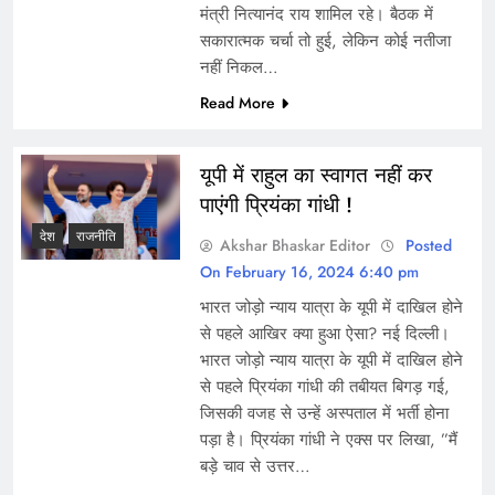
मंत्री नित्यानंद राय शामिल रहे। बैठक में
सकारात्मक चर्चा तो हुई, लेकिन कोई नतीजा
नहीं निकल…
Read More
यूपी में राहुल का स्‍वागत नहीं कर
पाएंगी प्र‍ियंका गांधी !
देश
राजनीति
Akshar Bhaskar Editor
Posted
On February 16, 2024 6:40 pm
भारत जोड़ो न्‍याय यात्रा के यूपी में दाखि‍ल होने
से पहले आखि‍र क्‍या हुआ ऐसा? नई द‍िल्‍ली।
भारत जोड़ो न्‍याय यात्रा के यूपी में दाखि‍ल होने
से पहले प्रि‍यंका गांधी की तबीयत ब‍िगड़ गई,
ज‍िसकी वजह से उन्‍हें अस्‍पताल में भर्ती होना
पड़ा है। प्रि‍यंका गांधी ने एक्‍स पर ल‍िखा, ”मैं
बड़े चाव से उत्तर…